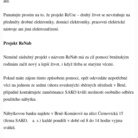
atd.
Pamatujte prosím na to, že projekt ReUse – druhý život se nevztahuje na
předměty drobné elektroniky, domácí elektroniky, pracovní elektrické
nástroje ani jiná elektrozařízení.
Projekt ReNab
Neméně záslužný projekt s názvem ReNab má za cíl pomoci brněnským
rodinám začít nový a lepší život, i když třeba se starými věcmi.
Pokud máte zájem tímto způsobem pomoci, opět odevzdáte nepotřebné
věci na jednom ze sedmi (shora uvedených) sběrných středisek v Brně,
případně kontaktujete zaměstnance SAKO kvůli možnosti osobního odběru
použitého nábytku.
Nábytkovou banku najdete v Brně-Komárově na ulici Černovická 15
(firma SAKO, a. s.) každé pondělí v době od 8 do 14 hodin vyjma
svátků.