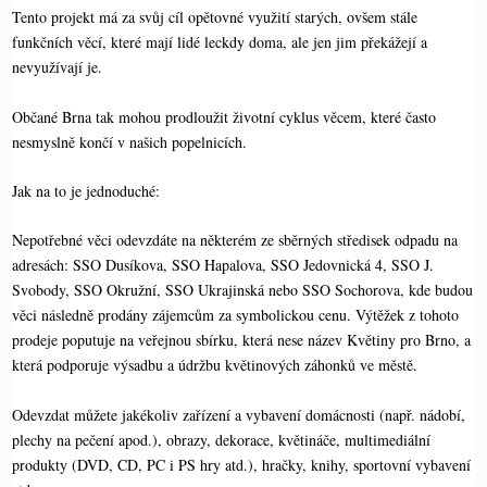
Tento projekt má za svůj cíl opětovné využití starých, ovšem stále
funkčních věcí, které mají lidé leckdy doma, ale jen jim překážejí a
nevyužívají je.
Občané Brna tak mohou prodloužit životní cyklus věcem, které často
nesmyslně končí v našich popelnicích.
Jak na to je jednoduché:
Nepotřebné věci odevzdáte na některém ze sběrných středisek odpadu na
adresách: SSO Dusíkova, SSO Hapalova, SSO Jedovnická 4, SSO J.
Svobody, SSO Okružní, SSO Ukrajinská nebo SSO Sochorova, kde budou
věci následně prodány zájemcům za symbolickou cenu. Výtěžek z tohoto
prodeje poputuje na veřejnou sbírku, která nese název Květiny pro Brno, a
která podporuje výsadbu a údržbu květinových záhonků ve městě.
Odevzdat můžete jakékoliv zařízení a vybavení domácnosti (např. nádobí,
plechy na pečení apod.), obrazy, dekorace, květináče, multimediální
produkty (DVD, CD, PC i PS hry atd.), hračky, knihy, sportovní vybavení