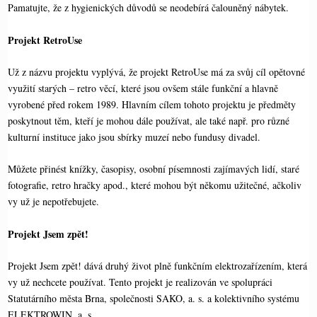
Pamatujte, že z hygienických důvodů se neodebírá čalouněný nábytek.
Projekt RetroUse
Už z názvu projektu vyplývá, že projekt RetroUse má za svůj cíl opětovné
využití starých – retro věcí, které jsou ovšem stále funkční a hlavně
vyrobené před rokem 1989. Hlavním cílem tohoto projektu je předměty
poskytnout těm, kteří je mohou dále používat, ale také např. pro různé
kulturní instituce jako jsou sbírky muzeí nebo fundusy divadel.
Můžete přinést knížky, časopisy, osobní písemnosti zajímavých lidí, staré
fotografie, retro hračky apod., které mohou být někomu užitečné, ačkoliv
vy už je nepotřebujete.
Projekt Jsem zpět!
Projekt Jsem zpět! dává druhý život plně funkčním elektrozařízením, která
vy už nechcete používat. Tento projekt je realizován ve spolupráci
Statutárního města Brna, společnosti SAKO, a. s. a kolektivního systému
ELEKTROWIN, a. s.