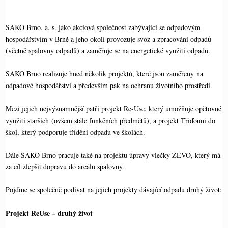
Li
ok
ng
nk
er
SAKO Brno, a. s. jako akciová společnost zabývající se odpadovým
hospodářstvím v Brně a jeho okolí provozuje svoz a zpracování odpadů
(včetně spalovny odpadů) a zaměřuje se na energetické využití odpadu.
SAKO Brno realizuje hned několik projektů, které jsou zaměřeny na
odpadové hospodářství a především pak na ochranu životního prostředí.
Mezi jejich nejvýznamnější patří projekt Re-Use, který umožňuje opětovné
využití starších (ovšem stále funkčních předmětů), a projekt Třiďouni do
škol, který podporuje třídění odpadu ve školách.
Dále SAKO Brno pracuje také na projektu úpravy vlečky ZEVO, který má
za cíl zlepšit dopravu do areálu spalovny.
Pojďme se společně podívat na jejich projekty dávající odpadu druhý život:
Projekt ReUse – druhý život