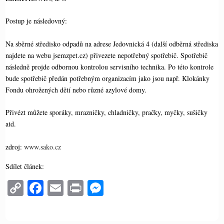
Postup je následovný:
Na sběrné středisko odpadů na adrese Jedovnická 4 (další odběrná střediska
najdete na webu jsemzpet.cz) přivezete nepotřebný spotřebič. Spotřebič
následně projde odbornou kontrolou servisního technika. Po této kontrole
bude spotřebič předán potřebným organizacím jako jsou např. Klokánky
Fondu ohrožených dětí nebo různé azylové domy.
Přivézt můžete sporáky, mrazničky, chladničky, pračky, myčky, sušičky
atd.
zdroj:
www.sako.cz
Sdílet článek:
C
Fa
E
Pr
M
op
ce
m
in
es
y
bo
ail
t
se