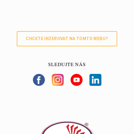
Li
ok
ng
nk
er
CHCETE INZEROVAT NA TOMTO WEBU?
SLEDUJTE NÁS