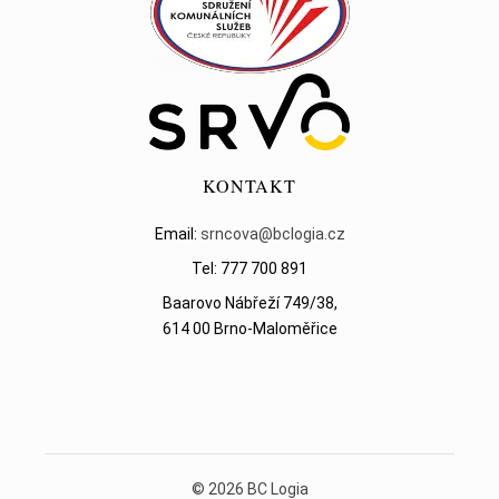
KONTAKT
Email:
srncova@bclogia.cz
Tel: 777 700 891
Baarovo Nábřeží 749/38,
614 00 Brno-Maloměřice
©
2026
BC Logia