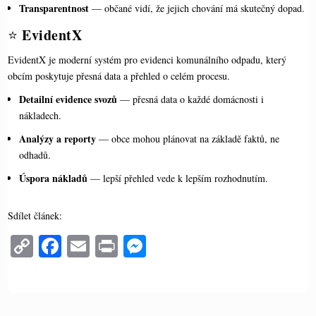
Transparentnost
— občané vidí, že jejich chování má skutečný dopad.
EvidentX
⭐
EvidentX je moderní systém pro evidenci komunálního odpadu, který
obcím poskytuje přesná data a přehled o celém procesu.
Detailní evidence svozů
— přesná data o každé domácnosti i
nákladech.
Analýzy a reporty
— obce mohou plánovat na základě faktů, ne
odhadů.
Úspora nákladů
— lepší přehled vede k lepším rozhodnutím.
Sdílet článek:
C
Fa
E
Pr
M
op
ce
m
in
es
y
bo
ail
t
se
Li
ok
ng