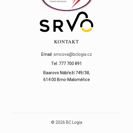
KONTAKT
Email:
srncova@bclogia.cz
Tel: 777 700 891
Baarovo Nábřeží 749/38,
614 00 Brno-Maloměřice
©
2026
BC Logia