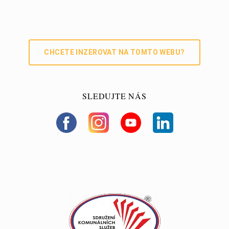
nk
er
CHCETE INZEROVAT NA TOMTO WEBU?
SLEDUJTE NÁS