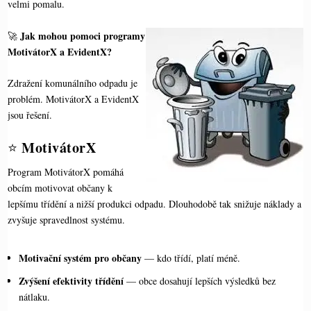
velmi pomalu.
Jak mohou pomoci programy
🚀
MotivátorX a
EvidentX?
Zdražení komunálního odpadu je
problém. MotivátorX a EvidentX
jsou řešení.
MotivátorX
⭐
Program MotivátorX pomáhá
obcím motivovat občany k
lepšímu třídění a nižší produkci odpadu. Dlouhodobě tak snižuje náklady a
zvyšuje spravedlnost systému.
Motivační systém pro občany
— kdo třídí, platí méně.
Zvýšení efektivity třídění
— obce dosahují lepších výsledků bez
nátlaku.