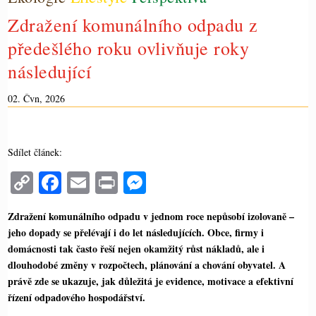
Zdražení komunálního odpadu z
předešlého roku ovlivňuje roky
následující
02. Čvn, 2026
Sdílet článek:
C
Fa
E
Pr
M
op
ce
m
in
es
Zdražení komunálního odpadu v jednom roce nepůsobí izolovaně –
y
bo
ail
t
se
jeho dopady se přelévají i do let následujících. Obce, firmy i
Li
ok
ng
domácnosti tak často řeší nejen okamžitý růst nákladů, ale i
dlouhodobé změny v rozpočtech, plánování a chování obyvatel. A
nk
er
právě zde se ukazuje, jak důležitá je evidence, motivace a efektivní
řízení odpadového hospodářství.