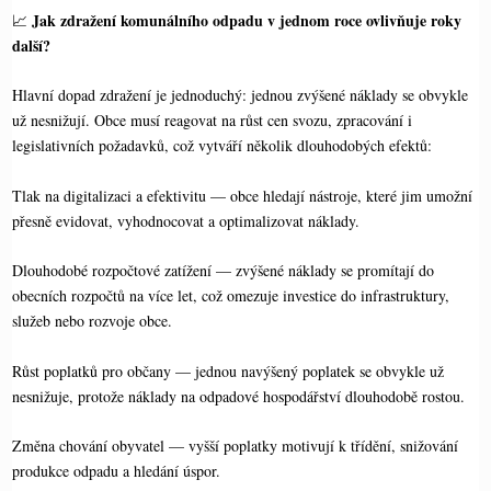
Jak zdražení komunálního odpadu v jednom roce ovlivňuje roky
📈
další?
Hlavní dopad zdražení je jednoduchý: jednou zvýšené náklady se obvykle
už nesnižují. Obce musí reagovat na růst cen svozu, zpracování i
legislativních požadavků, což vytváří několik dlouhodobých efektů:
Tlak na digitalizaci a efektivitu — obce hledají nástroje, které jim umožní
přesně evidovat, vyhodnocovat a optimalizovat náklady.
Dlouhodobé rozpočtové zatížení — zvýšené náklady se promítají do
obecních rozpočtů na více let, což omezuje investice do infrastruktury,
služeb nebo rozvoje obce.
Růst poplatků pro občany — jednou navýšený poplatek se obvykle už
nesnižuje, protože náklady na odpadové hospodářství dlouhodobě rostou.
Změna chování obyvatel — vyšší poplatky motivují k třídění, snižování
produkce odpadu a hledání úspor.