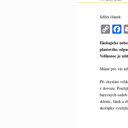
Sdílet článek:
C
F
op
c
Ekologické nebo
y
b
plastového odpa
Li
o
Velikonoc je uží
nk
Máme pro vás něk
Při chystání vel
z dovozu. Použijt
barevných ozdob z
sklenic, látek a 
skořápky využijte