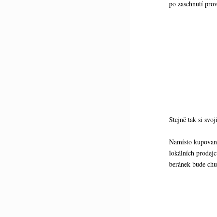
po zaschnutí pro
Stejně tak si svo
Namísto kupovaný
lokálních prodej
beránek bude chu