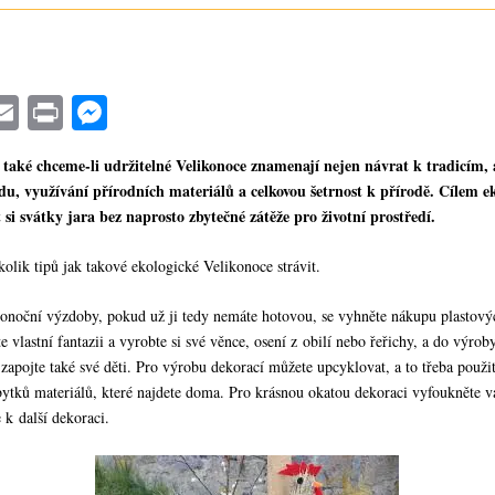
a
E
Pr
M
e
m
in
es
 také chceme-li udržitelné Velikonoce znamenají nejen návrat k tradicím, 
o
ail
t
se
du, využívání přírodních materiálů a celkovou šetrnost k přírodě. Cílem e
k
ng
t si svátky jara bez naprosto zbytečné zátěže pro životní prostředí.
er
olik tipů jak takové ekologické Velikonoce strávit.
ikonoční výzdoby, pokud už ji tedy nemáte hotovou, se vyhněte nákupu plastový
e vlastní fantazii a vyrobte si své věnce, osení z obilí nebo řeřichy, a do výrob
apojte také své děti. Pro výrobu dekorací můžete upcyklovat, a to třeba použi
zbytků materiálů, které najdete doma. Pro krásnou okatou dekoraci vyfoukněte v
 k další dekoraci.