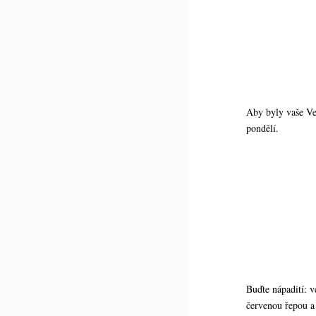
Aby byly vaše Vel
pondělí.
Buďte nápadití: 
červenou řepou a