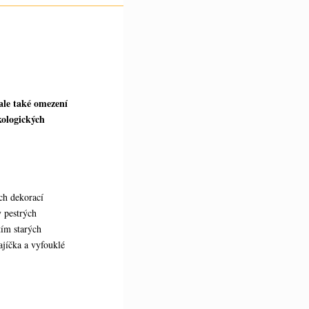
ale také omezení
kologických
ch dekorací
y pestrých
tím starých
ajíčka a vyfouklé