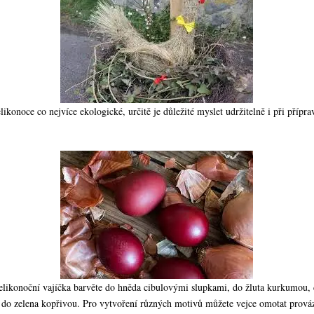
ikonoce co nejvíce ekologické, určitě je důležité myslet udržitelně i při přípr
velikonoční vajíčka barvěte do hněda cibulovými slupkami, do žluta kurkumou,
 do zelena kopřivou. Pro vytvoření různých motivů můžete vejce omotat prová