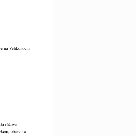
avě na Velikonoční
 do růžova
zkem, obarvit a