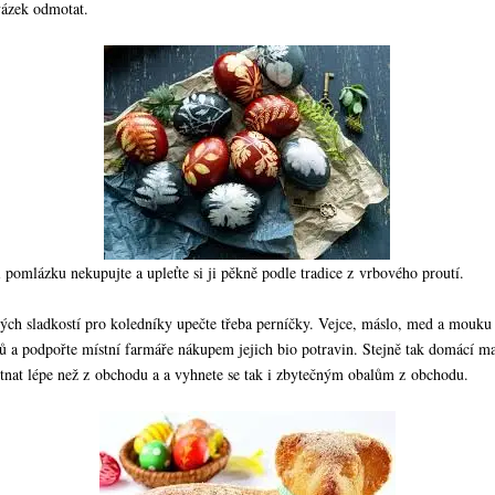
vázek odmotat.
ji pomlázku nekupujte a upleťte si ji pěkně podle tradice z vrbového proutí.
ch sladkostí pro koledníky upečte třeba perníčky. Vejce, máslo, med a mouku
ců a podpořte místní farmáře nákupem jejich bio potravin. Stejně tak domácí m
tnat lépe než z obchodu a a vyhnete se tak i zbytečným obalům z obchodu.