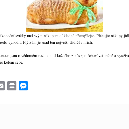
likonoční svátky nad svým nákupem důkladně přemýšlejte. Plánujte nákupy jídl
elo vyhodit. Plýtvání je snad ten největší třídičův hřích.
onoce jsou o vědomém rozhodnutí každého z nás spotřebovávat méně a využíva
me kolem sebe.
a
E
Pr
M
e
m
in
es
o
ail
t
se
k
ng
er