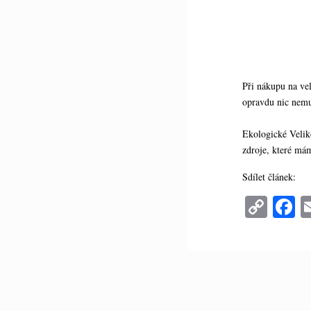
Při nákupu na ve
opravdu nic nemus
Ekologické Velik
zdroje, které má
Sdílet článek:
C
F
op
c
y
b
Li
o
nk