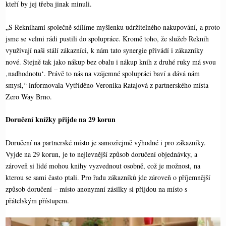
kteří by jej třeba jinak minuli.
„S Reknihami společně sdílíme myšlenku udržitelného nakupování, a proto
jsme se velmi rádi pustili do spolupráce. Kromě toho, že služeb Reknih
využívají naši stálí zákazníci, k nám tato synergie přivádí i zákazníky
nové. Stejně tak jako nákup bez obalu i nákup knih z druhé ruky má svou
‚nadhodnotu‘. Právě to nás na vzájemné spolupráci baví a dává nám
smysl,“ informovala Vytříděno Veronika Ratajová z partnerského místa
Zero Way Brno.
Doručení knížky přijde na 29 korun
Doručení na partnerské místo je samozřejmě výhodné i pro zákazníky.
Vyjde na 29 korun, je to nejlevnější způsob doručení objednávky, a
zároveň si lidé mohou knihy vyzvednout osobně, což je možnost, na
kterou se sami často ptali. Pro řadu zákazníků jde zároveň o příjemnější
způsob doručení – místo anonymní zásilky si přijdou na místo s
přátelským přístupem.