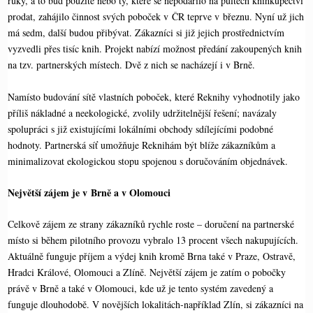
ruky, a to buď použité nebo ty, které se nepodařilo na pultech knihkupectví
Li
ok
ng
prodat, zahájilo činnost svých poboček v ČR teprve v březnu. Nyní už jich
nk
er
má sedm, další budou přibývat. Zákazníci si již jejich prostřednictvím
vyzvedli přes tisíc knih. Projekt nabízí možnost předání zakoupených knih
na tzv. partnerských místech. Dvě z nich se nacházejí i v Brně.
Namísto budování sítě vlastních poboček, které Reknihy vyhodnotily jako
příliš nákladné a neekologické, zvolily udržitelnější řešení; navázaly
spolupráci s již existujícími lokálními obchody sdílejícími podobné
hodnoty. Partnerská síť umožňuje Reknihám být blíže zákazníkům a
minimalizovat ekologickou stopu spojenou s doručováním objednávek.
Největší zájem je v Brně a v Olomouci
Celkově zájem ze strany zákazníků rychle roste – doručení na partnerské
místo si během pilotního provozu vybralo 13 procent všech nakupujících.
Aktuálně funguje příjem a výdej knih kromě Brna také v Praze, Ostravě,
Hradci Králové, Olomouci a Zlíně. Největší zájem je zatím o pobočky
právě v Brně a také v Olomouci, kde už je tento systém zavedený a
funguje dlouhodobě. V novějších lokalitách-například Zlín, si zákazníci na