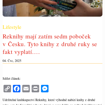
ČASOPIS
Lifestyle
Reknihy mají zatím sedm poboček
v Česku. Tyto knihy z druhé ruky se
fakt vyplatí….
04. Čvc, 2025
Sdílet článek:
C
Fa
E
Pr
M
op
ce
m
in
es
Udržitelné knihkupectví Reknihy, které výhodně nabízí knihy z druhé
y
bo
ail
t
se