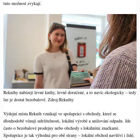
tuto možnost zvykají.
Reknihy nabízejí levné knihy, levně doručené, a to navíc ekologicky – tedy
lze je dostat bezobalově. Zdroj:Reknihy
Výdejní místa Reknih vznikají ve spolupráci s obchody, které se
dlouhodobě věnují udržitelnosti, lokální výrobě a snižování odpadu. Jde
často o bezobalové prodejny nebo obchody s lokálními značkami.
Spolupráce je tak výhodná pro obě strany – lokální obchod navštíví i lidé,