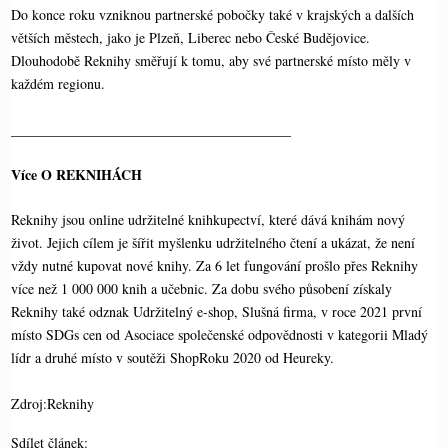
Do konce roku vzniknou partnerské pobočky také v krajských a dalších
větších městech, jako je Plzeň, Liberec nebo České Budějovice.
Dlouhodobě Reknihy směřují k tomu, aby své partnerské místo měly v
každém regionu.
________________________________________
Více O REKNIHÁCH
Reknihy jsou online udržitelné knihkupectví, které dává knihám nový
život. Jejich cílem je šířit myšlenku udržitelného čtení a ukázat, že není
vždy nutné kupovat nové knihy. Za 6 let fungování prošlo přes Reknihy
více než 1 000 000 knih a učebnic. Za dobu svého působení získaly
Reknihy také odznak Udržitelný e-shop, Slušná firma, v roce 2021 první
místo SDGs cen od Asociace společenské odpovědnosti v kategorii Mladý
lídr a druhé místo v soutěži ShopRoku 2020 od Heureky.
Zdroj:Reknihy
Sdílet článek: