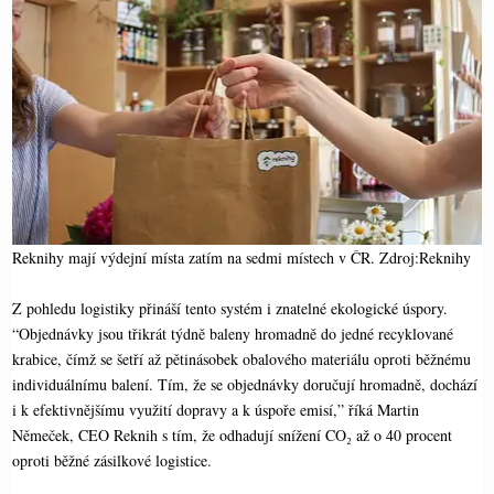
Reknihy mají výdejní místa zatím na sedmi místech v ČR. Zdroj:Reknihy
Z pohledu logistiky přináší tento systém i znatelné ekologické úspory.
“Objednávky jsou třikrát týdně baleny hromadně do jedné recyklované
krabice, čímž se šetří až pětinásobek obalového materiálu oproti běžnému
individuálnímu balení. Tím, že se objednávky doručují hromadně, dochází
i k efektivnějšímu využití dopravy a k úspoře emisí,” říká Martin
Němeček, CEO Reknih s tím, že odhadují snížení CO₂ až o 40 procent
oproti běžné zásilkové logistice.