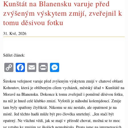
Kunštát na Blanensku varuje před
zvýšeným výskytem zmijí, zveřejnil k
tomu děsivou fotku
31. Kvě, 2026
Sdílet článek:
C
Fa
E
Pr
M
op
ce
m
in
es
Širokou veřejnost varuje před zvýšeným výskytem zmijí v chatové oblasti
y
bo
ail
t
se
Kohoutov, která je oblíbeným cílem vycházek, městský úřad v Kunštátě na
Li
ok
ng
Moravě na Blanensku. Dokonce k tomu zveřejnil i poměrně děsivou fotku,
nk
er
na níž je hned celé klubko zmizí. Vyfotili je náhodní kolemjdoucí. Zmije
tam byly spatřeny čtyřikrát. Nikomu se nic nestalo, ale opatrnost je na
místě. Jed těchto hadů může být pro člověka smrtelný. „Jen stačí být
opatrný. Ne všichni vědí, jak se mají v přírodě chovat, možná se to moc
ve vztahu ke zmijím ve školách neprobíralo. Proto jsme na internetových