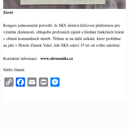
Závěr
Kongres jednoznačně potvrdil, že SKS zůstává klíčovou platformou pro
výměnu zkušeností, obhajobu profesních zájmů a hledání funkčních řešení
v oblasti komunálních služeb. Těšíme se na další setkání, které proběhne
na jaře v Hotelu Zámek Valeč, kde SKS oslaví 35 let od svého založení.
www.sdruzeniks.cz
Kontaktní informace:
Sdílet článek:
C
Fa
E
Pr
M
op
ce
m
in
es
y
bo
ail
t
se
Li
ok
ng
nk
er