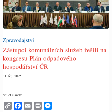
ČASOPIS
Zpravodajství
Zástupci komunálních služeb řešili na
kongresu Plán odpadového
hospodářství ČR
31. Říj, 2025
Sdílet článek:
C
Fa
E
Pr
M