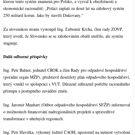
kterou tento systém znamená pro Polsko, a vyzval k obezřetnosti a
ekonomické racionalitě: „Poláci zaplatí za deset let na zálohový systém
250 miliard korun. Jako by stavěli Dukovany.“
Za slovenskou stranu vystoupil Ing. Ľubomír Krcha, člen rady ZOVP,
který uvedl, že Slovensko se se zálohováním obalů smířilo, ale systém
stagnuje.
Další odborné příspěvky
Ing. Petr Balner, jednatel CROK a člen Rady pro odpadové hospodářství
(poradní orgán MŽP), představil desetiletý plán odpadového hospodářství,
který vznikl ve spolupráci s VUT. Důrazně zdůraznil potřebu racionálního
přístupu a postupného zavádění změn.
Ing. Jaromír Manhart (Odbor odpadového hospodářství SFŽP) informoval
o možnostech financování nadregionálních projektů a spravedlivé
transformace v uhelných regionech.
Ing. Petr Havelka, výkonný ředitel ČAOH, upozornil na nutnost vytvoření