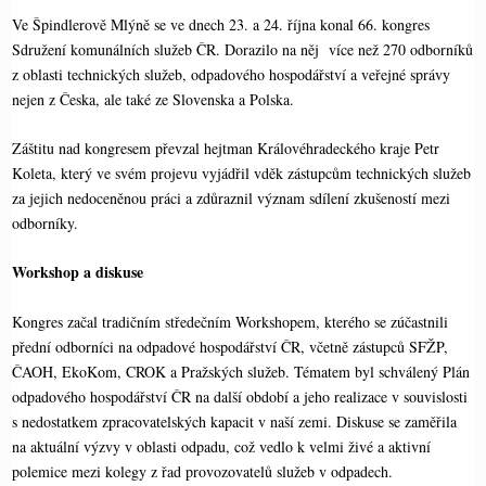
op
ce
m
in
es
Ve Špindlerově Mlýně se ve dnech 23. a 24. října konal 66. kongres
y
bo
ail
t
se
Sdružení komunálních služeb ČR. Dorazilo na něj více než 270 odborníků
Li
ok
ng
z oblasti technických služeb, odpadového hospodářství a veřejné správy
nk
er
nejen z Česka, ale také ze Slovenska a Polska.
Záštitu nad kongresem převzal hejtman Královéhradeckého kraje Petr
Koleta, který ve svém projevu vyjádřil vděk zástupcům technických služeb
za jejich nedoceněnou práci a zdůraznil význam sdílení zkušeností mezi
odborníky.
Workshop a diskuse
Kongres začal tradičním středečním Workshopem, kterého se zúčastnili
přední odborníci na odpadové hospodářství ČR, včetně zástupců SFŽP,
ČAOH, EkoKom, CROK a Pražských služeb. Tématem byl schválený Plán
odpadového hospodářství ČR na další období a jeho realizace v souvislosti
s nedostatkem zpracovatelských kapacit v naší zemi. Diskuse se zaměřila
na aktuální výzvy v oblasti odpadu, což vedlo k velmi živé a aktivní
polemice mezi kolegy z řad provozovatelů služeb v odpadech.