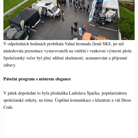
V odpoledních hodinách probíhala Valná hromada členů SKS, po níž
následovala prezentace vystavovatelů na vnitřní i venkovní výstavní ploše.
Společenský večer byl plný sdílení zkušeností, seznamování a příjemné
zábavy.
Páteční program s mistrem elegance
V pátek dopoledne to byla přednáška Ladislava Špačka, popularizátora
společenské etikety, na téma: Úspěšná komunikace s klientem a váš Dress
Code.